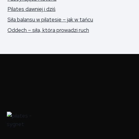
Pilates dawniej i dziś
Siła balansu w pilatesie – jak w tańcu
Oddech – siła, która prowadzi ruch